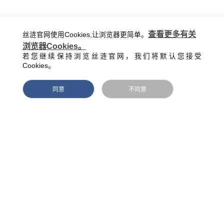
会议后，丝涟经销商大会晚宴在丝涟亚太区总裁戴尚文先生的精
查看更多有关
丝涟官网使用Cookies,让浏览器更简单。
彩致辞中拉开帷幕。
浏览器Cookies。
若您继续保持浏览丝涟官网，我们将默认您接受
盛宴盛况
Cookies。
在这场盛宴中，丝涟中国管理层也给大家带来了一个惊喜——
同意
不同意
《怒放的生命》大合唱。
“我想超越这平凡的生活，我想要怒放的生命。”当音乐响起，舞
台上与台下齐声合唱时，不由让人感慨：无论是丝涟还是经销
商，都在坚定地为了实现心中的梦想，将全部的生命激情投放在
热爱的事业中，将热血倾注在每一天的行动中。
这是丝涟，也是经销商为着梦想而纵声高歌。