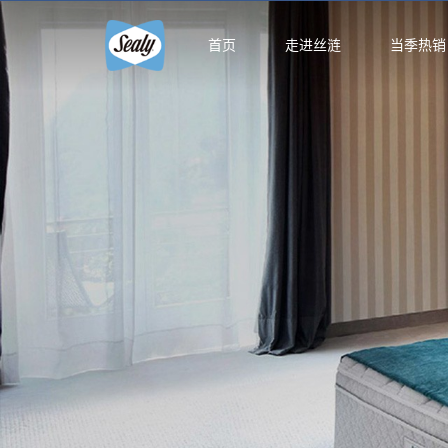
首页
走进丝涟
当季热销
智能生
智能生活馆
精选国产床
精品馆
云享系
智选馆
悦动系
床架