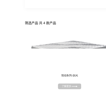
筛选产品 共 4 款产品
悦动系列-跃风
了解更多