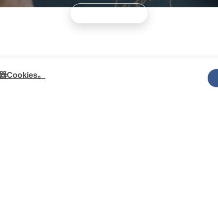
开始选择您的床垫
Cookies。
卓越技术
丝涟产品
承托
智能生活馆
舒适
精品馆
耐用
智选馆
床垫选择器
床架
床头柜
助眠产品