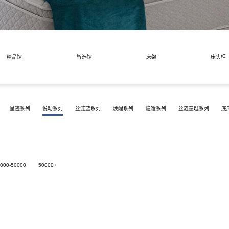
系列
底床系列
套床
青少年系列
精品馆
智选馆
床架
床头柜
星迹系列
悦动系列
丝涟蓝系列
焕醒系列
隐适系列
丝涟童趣系列
底
000-50000
50000+