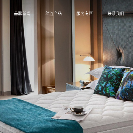
品牌新闻
丝涟产品
服务专区
联系我们
活馆
垫
列
月晖系列
启明系列
星迹系列
列
丝涟蓝系列
焕醒系列
隐适系列