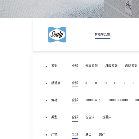
床头柜
丝涟童趣
助眠产品
智能生活馆
睡眠甄选
系列
全部
云享系列
月晖系列
启明系列
舒适度
全部
A
B
C
D
E
F
价格
全部
10000以下
10000-30000
30
类型
全部
智能床
普通床
产地
全部
进口
国产