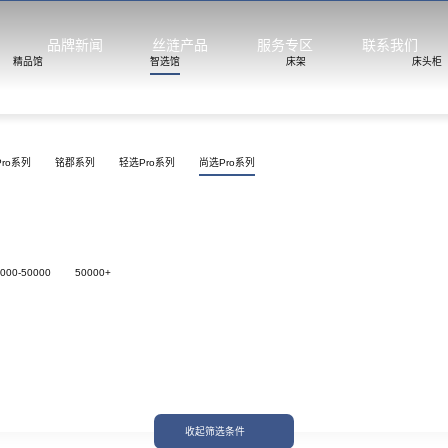
品牌新闻
丝涟产品
服务专区
联系我们
精品馆
智选馆
床架
床头柜
活馆
ro系列
铭郡系列
轻选Pro系列
尚选Pro系列
垫
000-50000
50000+
列
月晖系列
启明系列
星迹系列
列
丝涟蓝系列
焕醒系列
隐适系列
收起筛选条件