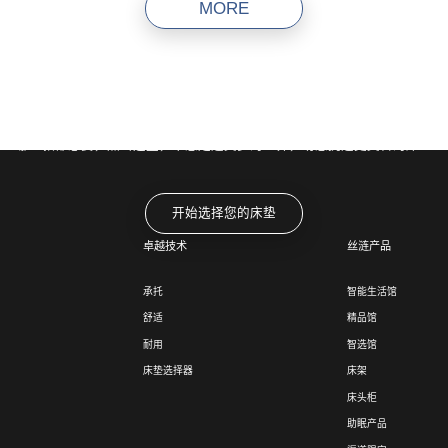
MORE
助您选择更适合的床垫
哪一款都想要，点击这里，带您走进美梦的世界，助您挑选更契合的床垫
开始选择您的床垫
卓越技术
丝涟产品
承托
智能生活馆
舒适
精品馆
耐用
智选馆
床垫选择器
床架
床头柜
助眠产品