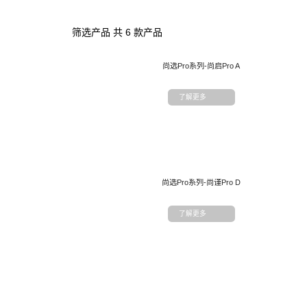
床头柜
筛选产品 共 6 款产品
丝涟童趣
尚选Pro系列-尚启Pro A
助眠产品
了解更多
睡眠甄选
尚选Pro系列-尚谨Pro D
了解更多