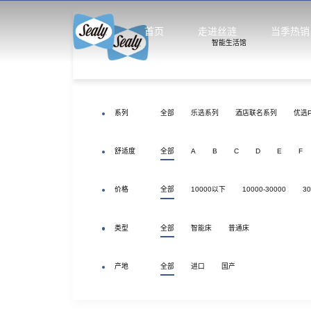
首页
走进丝涟
当季热销
智能生活馆
智能生
智能生活馆
系列
全部
乐选系列
酒店联名系列
优选P
精选国产床
舒适度
全部
A
B
C
D
E
F
精品馆
价格
全部
10000以下
10000-30000
30
云享系
智选馆
类型
全部
智能床
普通床
产地
全部
进口
国产
悦动系
床架