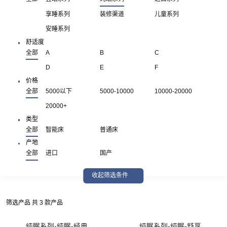
享睡系列
装修渠道
儿童系列
安睡系列
舒适度
全部
A
B
C
D
E
F
价格
全部
5000以下
5000-10000
10000-20000
20000+
类型
全部
智能床
普通床
产地
全部
进口
国产
收起筛选条件
筛选产品 共 3 款产品
纯眠系列-纯眠-经典
纯眠系列-纯眠-舒享