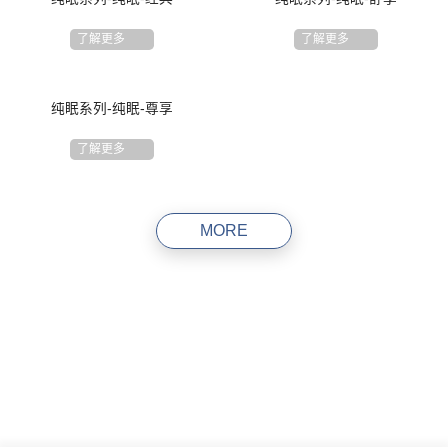
了解更多
了解更多
纯眠系列-纯眠-尊享
了解更多
MORE
助您选择更适合的床垫
哪一款都想要，点击这里，带您走进美梦的世界，助您挑选更契
合的床垫