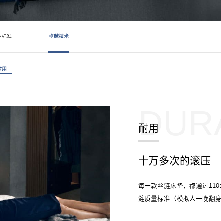
系列
底床系列
套床
青少年系列
业标准
卓越技术
耐用
DUR
耐用
十万多次的滚压
每一款丝涟床垫，都通过11
涟质量标准（模拟人一晚翻身