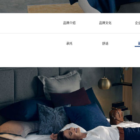
床头柜
丝涟童趣
品牌介绍
品牌文化
企
助眠产品
承托
舒适
睡眠甄选