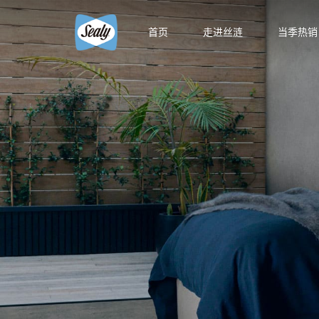
首页
走进丝涟
当季热销
智能生
智能生活馆
精选国产床
精品馆
云享系
智选馆
悦动系
床架