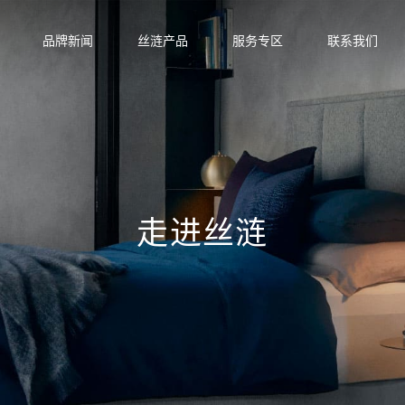
品牌新闻
丝涟产品
服务专区
联系我们
活馆
垫
走进丝涟
列
月晖系列
启明系列
星迹系列
列
丝涟蓝系列
焕醒系列
隐适系列