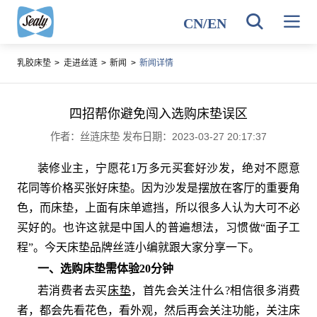
CN
/
EN
乳胶床垫
>
走进丝涟
>
新闻
>
新闻详情
四招帮你避免闯入选购床垫误区
作者：丝涟床垫 发布日期：2023-03-27 20:17:37
装修业主，宁愿花1万多元买套好沙发，绝对不愿意
花同等价格买张好床垫。因为沙发是摆放在客厅的重要角
色，而床垫，上面有床单遮挡，所以很多人认为大可不必
买好的。也许这就是中国人的普遍想法，习惯做“面子工
程”。今天床垫品牌丝涟小编就跟大家分享一下。
一、选购床垫需体验20分钟
若消费者去买
床垫
，首先会关注什么?相信很多消费
者，都会先看花色，看外观，然后再会关注功能，关注床