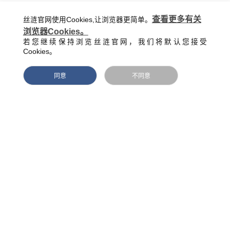
正不良睡姿的作用。
查看更多有关
丝涟官网使用Cookies,让浏览器更简单。
在潮湿的地方或季节，应将床垫移到室外，以保持床
浏览器Cookies。
本身干燥清新。装卸过程中不可随意挤压，折叠以免损坏
若您继续保持浏览丝涟官网，我们将默认您接受
床垫。
Cookies。
同意
不同意
上一篇：什么叫护脊床垫？
下一篇： ​床垫选择什么材质的好?
RECOMMEND
推荐新闻
乳胶床垫的寿命多少年？
乳胶床
如果选择的是正宗品牌的乳胶床垫，使用寿命相对来说还是比较长的，一般来说在5~8年的时间。但是即使品质比较好，长期受到身体的挤压，有汗水，上面有螨虫等，也会导致影响到床垫的质量。