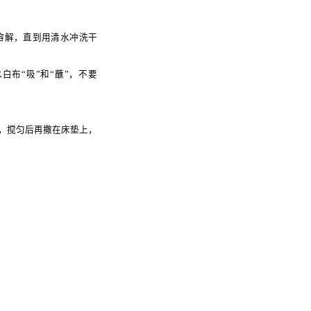
溶解，直到用清水冲洗干
白布“吸”和“蘸”，不要
，搅匀后再撒在床垫上，