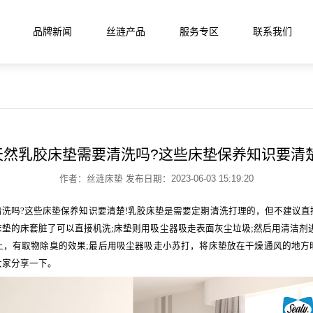
品牌新闻
丝涟产品
服务专区
联系我们
活馆
垫
天然乳胶床垫需要清洗吗?这些床垫保养知识要清楚
作者：丝涟床垫 发布日期：2023-06-03 15:19:20
列
月晖系列
启明系列
星迹系列
清洗吗?这些床垫保养知识要清楚!乳胶床垫是需要定期清洗打理的，但不建议直
垫的床套脏了可以直接机洗;床垫则用吸尘器吸走表面灰尘垃圾;然后用清洁剂
上，有取物除臭的效果;最后用吸尘器吸走小苏打，将床垫放在干燥通风的地方
大家分享一下。
列
丝涟蓝系列
焕醒系列
隐适系列