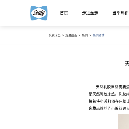
首页
走进丝涟
当季热销
乳胶床垫
>
走进丝涟
>
新闻
>
新闻详情
智能生
智能生活馆
精选国产床
精品馆
云享系
天然乳胶床垫需要
智选馆
是天然乳胶床垫。乳胶床
接着将小苏打洒在床垫
床垫
品牌丝涟小编就跟
悦动系
床架