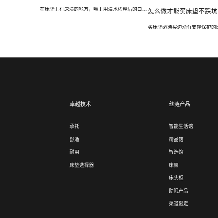
在床垫上有尿渍的地方，喷上用清水稀释后的白醋，静置至少1小时，然后用冷水浸湿毛巾以按压的方式进行清理，注意，不要大幅度擦拭或打圈，避免污渍印迹扩大。若湿毛巾清理效果不佳，可以用牙刷小范围刷除顽固污渍，然后用吹风机吹干。
怎么做才能​买床垫不踩坑
卓越技术
丝涟产品
承托
智能生活馆
舒适
精品馆
耐用
智选馆
床垫选择器
床架
床头柜
助眠产品
渠道限定