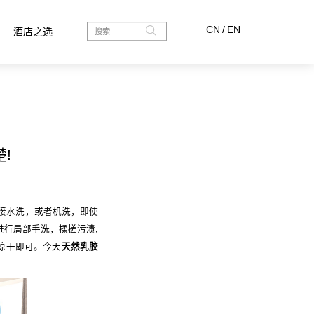
CN
/
EN
酒店之选
!
接水洗，或者机洗，即使
进行局部手洗，揉搓污渍;
晾干即可。今天
天然乳胶