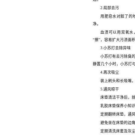
2.局部去污
用肥皂水对脏了的
净。
血渍可以用双氧水，
“擦”，容易扩大污渍面
3.小苏打去除异味
小苏打有去污除臭
静置几个小时，小苏打
4.再次吸尘
装上刷头和长吸嘴
5.通风晾干
床垫清洁干净后，
乳胶床垫保养小知
定期翻转床垫，通
避免坐在床垫的边
定期清洗床套及灰