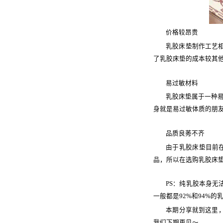
价格较昂贵
乳胶床垫制作工艺相
了乳胶床垫的成本较其
易过敏材料
乳胶床垫属于一种
身就是易过敏体质的朋
品质良莠不齐
由于乳胶床垫目前
品，所以在选购乳胶床
PS：纯乳胶本身无
一般都是92%和94%
本期分享就到这里
我们下期再见～