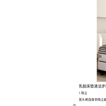
床头柜
丝涟童趣
助眠产品
睡眠甄选
乳胶床垫清洁步
1.吸尘
宽头刷连接到吸尘
边。