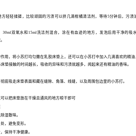
地方轻轻揉搓，比较顽固的污渍可以挤几滴柑橘清洁剂，等待5分钟后，污渍
30ml双氧水和15ml洗洁剂混合，涂在有血迹的地方，发泡后用干净的吸水
积。
的作用，将小苏打均匀撒在乳胶床垫上，还可以在小苏打中加入几滴喜欢的精油
与床垫接触的时间越长，吸收的异味和污渍就越多，闻起来还有精油的香味。
，彻底吸走床垫表面和藏在缝隙、角落、线缝，以及周围包边里的小苏打。
就可以把床垫放在干燥且通风的地方晾干即可
识
风除湿散味。
角处，避免变形。
尘，保持干净健康。