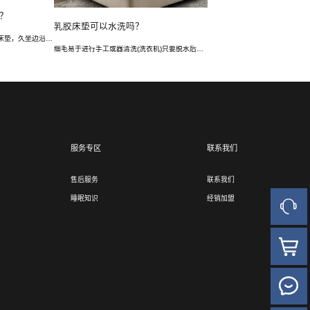
？
乳胶床垫可以水洗吗？
买床垫必须买边沿有支撑保护的床垫，久坐边沿不塌陷，不管是在床边坐起换衣服还是休息，都不担心床垫反复受力塌陷。常见的保护方式有三种，分别是海绵、弹簧、乳胶，个人认为弹簧受力更好，也更加稳固安全。
细毛易于进行手工或器清洗(洗衣机)只要脱水后用电扇吹干，或烘箱烘干，绝不变形，永保清洁。
服务专区
联系我们
售后服务
联系我们
睡眠知识
经销加盟
人工客
官方商