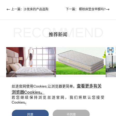
上一篇：沙发床的产品选购
下一篇： 椰棕床垫含甲醛吗?
RECOMMEND
推荐新闻
床垫哪个牌子性价比高并且环保?环保床垫品牌排行
查看更多有关
丝涟官网使用Cookies,让浏览器更简单。
选购床垫时应注意以下事项
随着人们快节奏的疲劳以及压力的逐步增多，人们对于睡眠品质的请求也在逐步增加，于是床上用品成了衡量人们品质很首要的指标。床垫便是这个指标的衡量因素，床垫的好坏关乎人们的睡眠健康。因而，选择哪一种环保床垫的问题就摆在了消费者的眼前。那么床垫哪个牌子性价比高并且环保呢？下面我们来具体的看下这方面的相关排名介绍。
浏览器Cookies。
床垫
优质床垫面料衔接处松紧一致，没有明显褶皱，没有浮线、跳线;缝边、四角圆弧匀称，没有露毛边现象，牙线平直。用手重压床垫时，内部无摩擦声，且手感挺括、舒适。劣质床垫面料往往绗缝松紧不一致，粗返有浮线、跳线，缝边、四角圆弧欠匀称，牙线不平直。
若您继续保持浏览丝涟官网，我们将默认您接受
Cookies。
同意
不同意