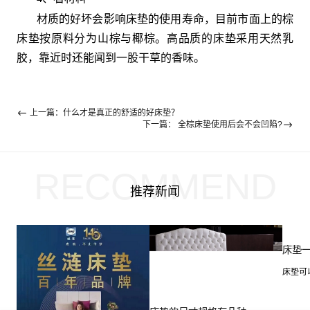
材质的好坏会影响床垫的使用寿命，目前市面上的棕
床垫按原料分为山棕与椰棕。高品质的床垫采用天然乳
胶，靠近时还能闻到一股干草的香味。
上一篇：什么才是真正的舒适的好床垫？
下一篇： 全棕床垫使用后会不会凹陷?
RECOMMEND
推荐新闻
床垫