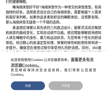
们的健康睡眠。
睡海绵床垫好不好?海绵床垫作为一种常见的床垫类型，有其
独特的好处，选择是否适合自己的海绵床垫，需要根据个人需求
和喜好来判断。如果你追求柔软舒适的睡眠体验，且预算有限，
那么海绵床垫无疑是一个不错的选择。
美姿感应弹簧以其先进的三向直边设计，能够灵活适应臀部
和肩部的曲线变化，实现自动调节功能。感应臂能够敏锐地感知
人体在睡眠中的身形、重力和运动状态，为您带来个性化的舒适
体验。经过精心的高温定型处理，弹簧的弹性和耐用性得到进一
步提升，确保您在使用过程中享受持久的舒适感。同时，360度
全方位稳定保护系统确保弹簧被紧密包裹并锁定，提供卓越的稳
定性。四周边缘的加强保护设计，不仅增加了有效使用面积，还
查看更多有关
丝涟官网使用Cookies,让浏览器更简单。
让您在坐在床边时也能感受到强大的承托力。
浏览器Cookies。
总之，在选择床垫时，最重要的是选择适合自己的产品，而
若您继续保持浏览丝涟官网，我们将默认您接受
不是盲目追求高端或低价，希望这篇文章能够帮助你更好地了解
Cookies。
海绵床垫。
同意
不同意
上一篇：乳胶床垫多少钱一床？
下一篇： 床垫海绵密度最好多少？