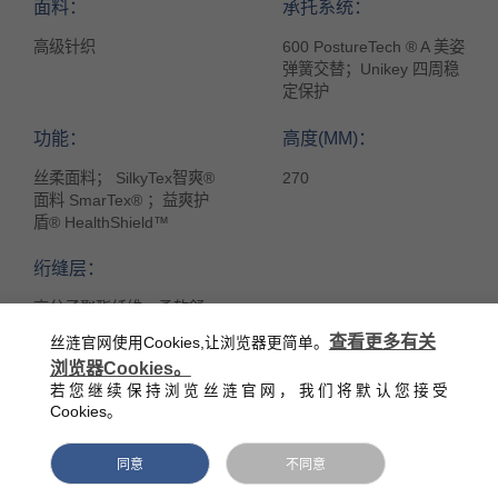
面料：
承托系统：
高级针织
600 PostureTech ® A 美姿
弹簧交替；Unikey 四周稳
定保护
功能：
高度(MM)：
丝柔面料； SilkyTex智爽®
270
面料 SmarTex® ；益爽护
盾® HealthShield™
绗缝层：
高分子聚酯纤维；柔软舒
适泡棉
查看更多有关
丝涟官网使用Cookies,让浏览器更简单。
浏览器Cookies。
若您继续保持浏览丝涟官网，我们将默认您接受
Cookies。
同意
不同意