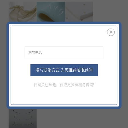
丝柔面料
风感透气承托泡棉
中央超感回弹 高
SilkyTex
Breathable Max
级乳胶
Support Foam
Cl ExtraSensor
Latex
填写联系方式 为您推荐睡眠顾问
扫码关注丝涟，获取更多福利与咨询!
益爽护盾®面料
智爽®面料
四周稳定保护
HealthShield™
SmarTex®
UniKey