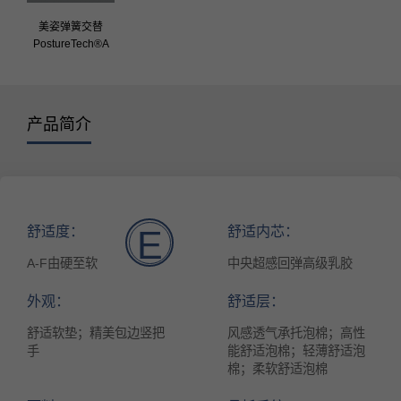
美姿弹簧交替
PostureTech®A
产品简介
舒适度：
舒适内芯：
E
A-F由硬至软
中央超感回弹高级乳胶
外观：
舒适层：
舒适软垫；精美包边竖把
风感透气承托泡棉；高性
手
能舒适泡棉；轻薄舒适泡
棉；柔软舒适泡棉