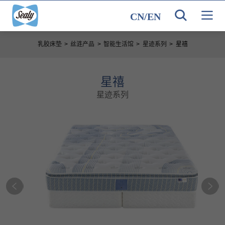
CN
/
EN
乳胶床垫
>
丝涟产品
>
智能生活馆
>
星迹系列
>
星禧
星禧
星迹系列