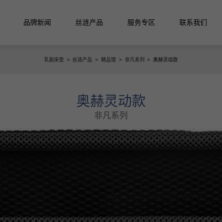
品牌新闻
丝涟产品
服务专区
联系我们
乳胶床垫
>
丝涟产品
>
精品馆
>
非凡系列
>
奥赫灵动款
活馆
垫
奥赫灵动款
非凡系列
列
月晖系列
启明系列
星迹系列
列
丝涟蓝系列
焕醒系列
隐适系列