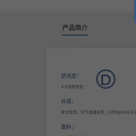
产品简介
D
舒适度：
A-F由硬至软
外观：
欧式软垫；空气透感夹层；LiftRight®水
面料：