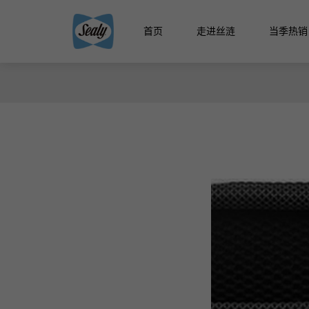
首页
走进丝涟
当季热销
智能生
智能生活馆
精选国产床
精品馆
云享系
智选馆
悦动系
床架