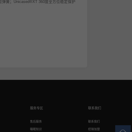
感应弹簧；Unicased®XT 360度全方位稳定保护
服务专区
联系我们
售后服务
联系我们
睡眠知识
经销加盟