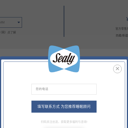
0MM
官方零售
（网）点了解
西藏/新
填写联系方式 为您推荐睡眠顾问
益爽护盾®面料
智爽®面料
天丝面料
智稳™ 美姿弹簧交替
扫码关注丝涟，获取更多福利与咨询!
HealthShield™
SmarTex®
Tencel™
AlignSupport™ A