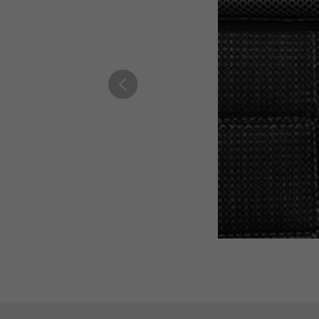
床头柜
丝涟童趣
助眠产品
睡眠甄选