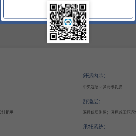
舒适内芯：
中央超感回弹高级乳胶
舒适层：
平设计把手
深睡优质泡棉；深睡减压舒适
承托系统：