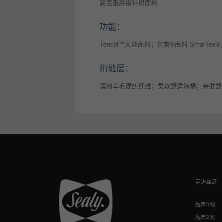
高克重高级针织面料
功能：
Tencel™天丝面料；智爽®面料 SmarTex®；
绗缝层：
澳洲羊毛混纺纤维；柔软舒适泡棉；亲肤
走进丝涟
品牌介绍
品牌文化