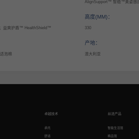
AlignSupport™ 智稳™美姿
高度(MM)：
益爽护盾™ HealthShield™
330
产地：
舒适泡棉
澳大利亚
卓越技术
丝涟产品
承托
智能生活馆
舒适
精品馆