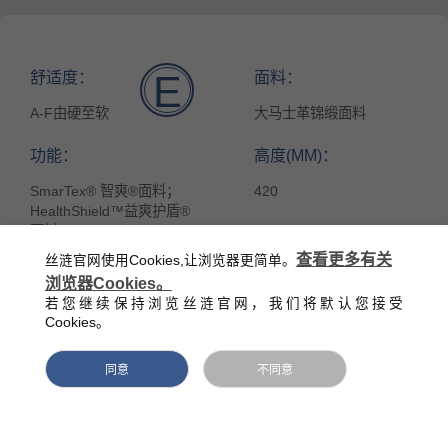
舒适度：
面料：
E
A-F由硬至软
大马士革锦缎面料
功能：
高度(MM)：
SmarTex® 智爽®面料；
420
HealthShield™益爽护盾®
面料
查看更多有关
丝涟官网使用Cookies,让浏览器更简单。
绗缝层：
产地：
浏览器Cookies。
若您继续保持浏览丝涟官网，我们将默认您接受
柔软舒适泡棉；银河记忆
澳大利亚
Cookies。
棉
其他配件：
同意
不同意
手工拉扣