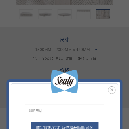
尺寸
1500MM x 2000MM x 420MM
*以上仅为部分信息，详情门（网）点了解
价格
¥686000
官方零售指导价（该价格不含底床）
西藏/新疆/海南/青海等偏远地区除外
核心科技
填写联系方式 为您推荐睡眠顾问