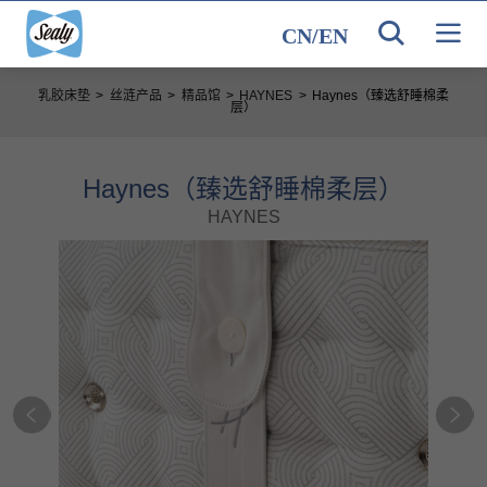
CN
/
EN
乳胶床垫
>
丝涟产品
>
精品馆
>
HAYNES
>
Haynes（臻选舒睡棉柔
层）
Haynes（臻选舒睡棉柔层）
HAYNES