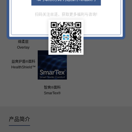
扫码关注丝涟，获取更多福利与咨询!
银河记忆棉
大马士革锦缎面料
Extra Deep Hygro
Damask
Flex Layer
绵柔层
Overlay
益爽护盾®面料
HealthShield™
智爽®面料
SmarTex®
产品简介