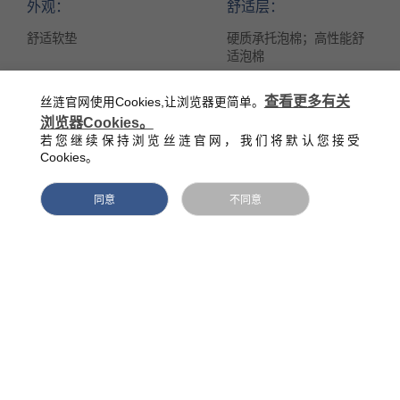
外观：
舒适层：
舒适软垫
硬质承托泡棉；高性能舒
适泡棉
面料：
承托系统：
查看更多有关
丝涟官网使用Cookies,让浏览器更简单。
浏览器Cookies。
亲肤针织
600 PostureTech ® A 美姿
若您继续保持浏览丝涟官网，我们将默认您接受
弹簧交替；四周稳定保护
Cookies。
功能：
高度(MM)：
同意
不同意
益爽护盾® HealthShield™
260
绗缝层：
高分子聚酯纤维；亲肤舒
适泡棉