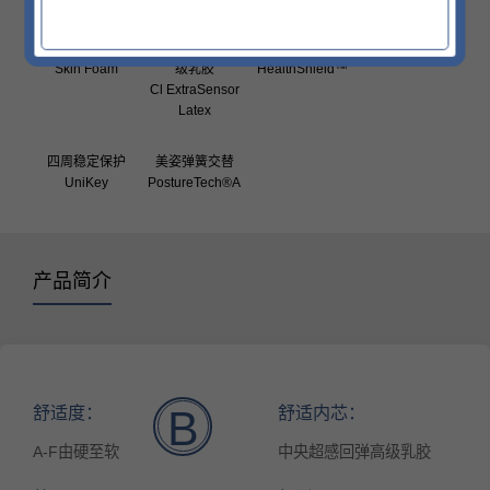
亲肤舒适泡棉
中央超感回弹 高
益爽护盾®面料
Skin Foam
级乳胶
HealthShield™
Cl ExtraSensor
Latex
四周稳定保护
美姿弹簧交替
UniKey
PostureTech®A
产品简介
舒适度：
舒适内芯：
B
A-F由硬至软
中央超感回弹高级乳胶