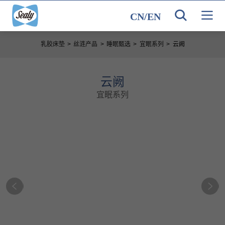
CN
/
EN
乳胶床垫
>
丝涟产品
>
睡眠甄选
>
宜眠系列
>
云阙
云阙
宜眠系列