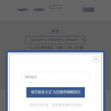
尺寸
1500MM x 2000MM x 260MM
*以上仅为部分信息，详情门（网）点了解
价格
¥18399
官方零售指导价（该价格不含底床）
西藏/新疆/海南/青海等偏远地区除外
填写联系方式 为您推荐睡眠顾问
核心科技
扫码关注丝涟，获取更多福利与咨询!