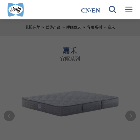
CN
/
EN
乳胶床垫
>
丝涟产品
>
睡眠甄选
>
宜眠系列
>
嘉禾
嘉禾
宜眠系列