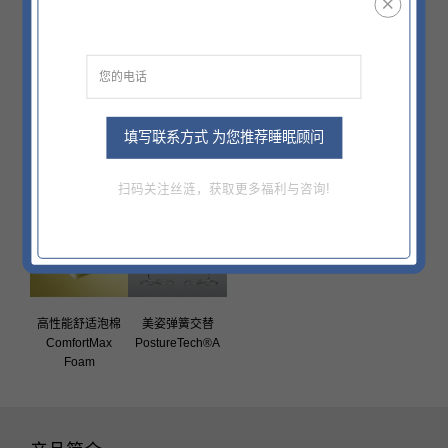
中央超感回弹 高
益爽护盾®面料
四周稳定保护
填写联系方式 为您推荐睡眠顾问
级乳胶
HealthShield™
UniKey
Cl ExtraSensor
Latex
扫码关注丝涟，获取更多福利与咨询!
高性能舒适泡棉
美姿弹簧交替
ComfortMax
PostureTech®A
Foam