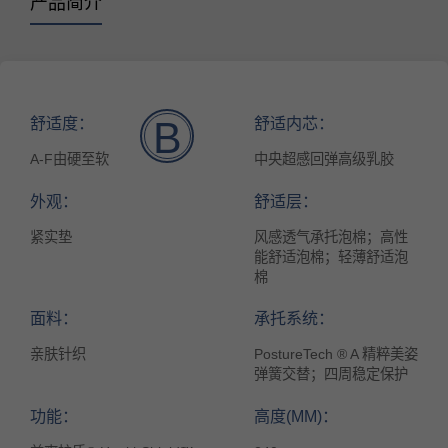
产品简介
舒适度：
舒适内芯：
B
A-F由硬至软
中央超感回弹高级乳胶
外观：
舒适层：
紧实垫
风感透气承托泡棉；高性
能舒适泡棉；轻薄舒适泡
棉
面料：
承托系统：
亲肤针织
PostureTech ® A 精粹美姿
弹簧交替；四周稳定保护
功能：
高度(MM)：