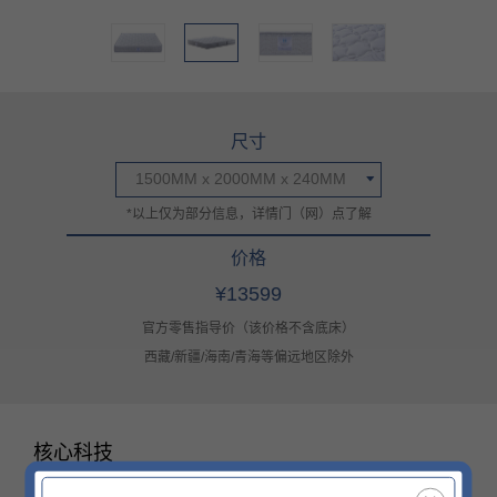
尺寸
1500MM x 2000MM x 240MM
*以上仅为部分信息，详情门（网）点了解
价格
¥13599
官方零售指导价（该价格不含底床）
西藏/新疆/海南/青海等偏远地区除外
核心科技