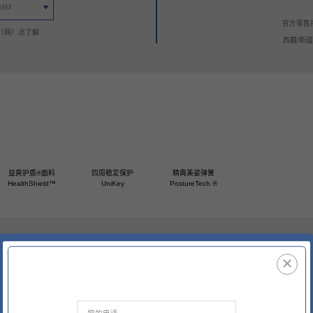
0MM
官方零售
（网）点了解
西藏/新
系列
底床系列
套床
青少年系列
益爽护盾®面料
四周稳定保护
精典美姿弹簧
HealthShield™
UniKey
PostureTech ®