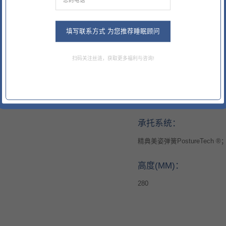
填写联系方式 为您推荐睡眠顾问
舒适内芯：
中央超感回弹高级乳胶
扫码关注丝涟，获取更多福利与咨询!
舒适层：
凝胶粒子棉；轻薄舒适泡棉
承托系统：
精典美姿弹簧PostureTech
高度(MM)：
280