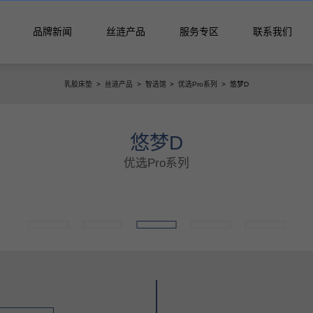
品牌新闻
丝涟产品
服务专区
联系我们
乳胶床垫
>
丝涟产品
>
智选馆
>
优选Pro系列
>
悠梦D
活馆
垫
悠梦D
优选Pro系列
列
月晖系列
启明系列
星迹系列
列
丝涟蓝系列
焕醒系列
隐适系列