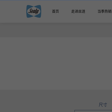
首页
走进丝涟
当季热销
智能生
智能生活馆
精选国产床
精品馆
云享系
智选馆
悦动系
床架
尺寸