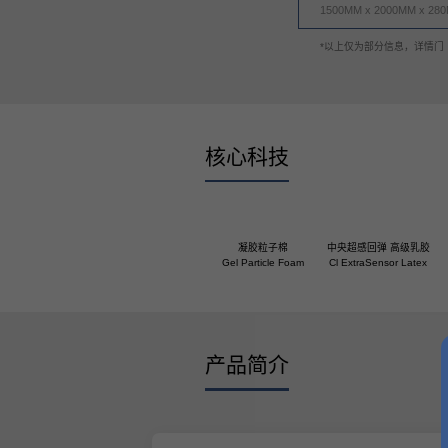
1500MM x 2000MM x 28
床头柜
*以上仅为部分信息，详情门
丝涟童趣
助眠产品
核心科技
睡眠甄选
凝胶粒子棉
中央超感回弹 高级乳胶
Gel Particle Foam
Cl ExtraSensor Latex
产品简介