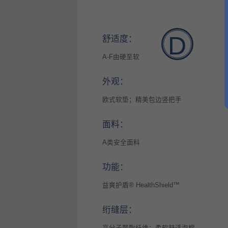
D
舒适度：
A-F由硬至软
外观：
欧式软垫；精美包边竖把手
面料：
A类安全面料
功能：
益爽护盾® HealthShield™
绗缝层：
高分子聚酯纤维；柔软舒适泡棉