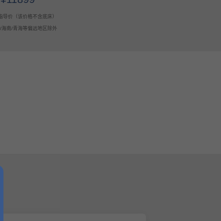
指导价（该价格不含底床）
疆/海南/青海等偏远地区除外