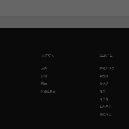
卓越技术
丝涟产品
承托
智能生活馆
舒适
精品馆
耐用
智选馆
床垫选择器
床架
床头柜
助眠产品
渠道限定