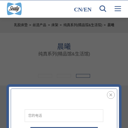
CN
/
EN
乳胶床垫
>
丝涟产品
>
床架
>
纯真系列(精品馆&生活馆)
>
晨曦
晨曦
纯真系列(精品馆&生活馆)
尺寸
齐边 致雅全皮1800X2000MM
*以上仅为部分信息，详情门（网）点了解
价格