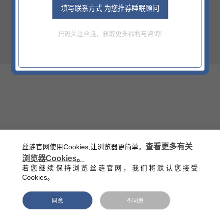
填写联系方式 为您推荐睡眠顾问
¥22499
官方零售指导价（该价格不含底床）
扫码关注丝涟，获取更多福利与咨询!
西藏/新疆/海南/青海等偏远地区除外
查看更多有关
丝涟官网使用Cookies,让浏览器更简单。
浏览器Cookies。
若您继续保持浏览丝涟官网，我们将默认您接受
Cookies。
同意
不同意