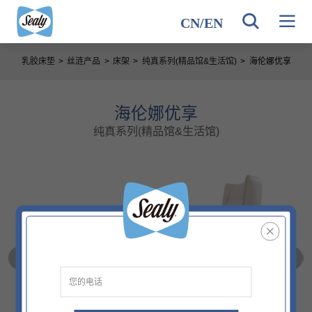
CN
/
EN
乳胶床垫
>
丝涟产品
>
床架
>
纯真系列(精品馆&生活馆)
>
海伦娜优享
海伦娜优享
纯真系列(精品馆&生活馆)