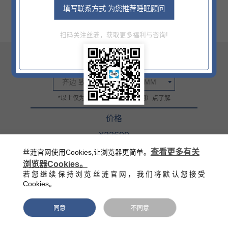
填写联系方式 为您推荐睡眠顾问
扫码关注丝涟，获取更多福利与咨询!
尺寸
齐边 致雅全皮1800X2000MM
*以上仅为部分信息，详情门（网）点了解
价格
¥23699
官方零售指导价（该价格不含底床）
查看更多有关
丝涟官网使用Cookies,让浏览器更简单。
浏览器Cookies。
西藏/新疆/海南/青海等偏远地区除外
若您继续保持浏览丝涟官网，我们将默认您接受
Cookies。
同意
不同意