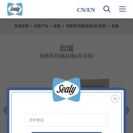
CN
/
EN
乳胶床垫
>
丝涟产品
>
床架
>
纯真系列(精品馆&生活馆)
>
启瑞
启瑞
纯真系列(精品馆&生活馆)