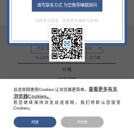
填写联系方式 为您推荐睡眠顾问
扫码关注丝涟，获取更多福利与咨询!
尺寸
齐边 致雅全皮1800X2000MM
*以上仅为部分信息，详情门（网）点了解
价格
¥15799
官方零售指导价（该价格不含底床）
查看更多有关
丝涟官网使用Cookies,让浏览器更简单。
浏览器Cookies。
西藏/新疆/海南/青海等偏远地区除外
若您继续保持浏览丝涟官网，我们将默认您接受
Cookies。
同意
不同意