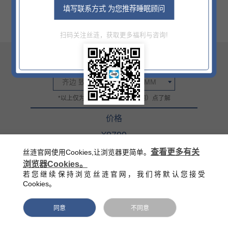
填写联系方式 为您推荐睡眠顾问
扫码关注丝涟，获取更多福利与咨询!
尺寸
齐边 致荣半皮1500X2000MM
*以上仅为部分信息，详情门（网）点了解
价格
¥9799
官方零售指导价（该价格不含底床）
查看更多有关
丝涟官网使用Cookies,让浏览器更简单。
浏览器Cookies。
西藏/新疆/海南/青海等偏远地区除外
若您继续保持浏览丝涟官网，我们将默认您接受
Cookies。
同意
不同意