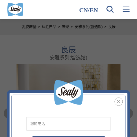
CN
/
EN
乳胶床垫
>
丝涟产品
>
床架
>
安雅系列(智选馆)
>
良辰
良辰
安雅系列(智选馆)