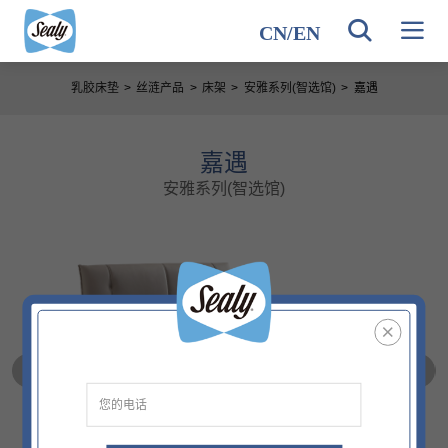
CN
/
EN
乳胶床垫
>
丝涟产品
>
床架
>
安雅系列(智选馆)
>
嘉遇
嘉遇
安雅系列(智选馆)