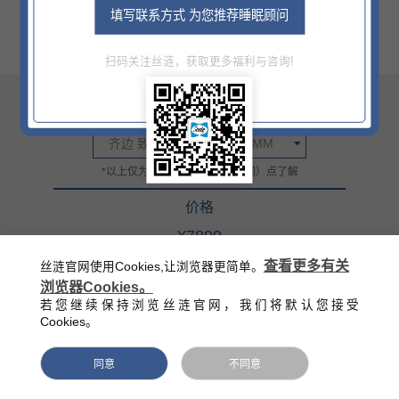
填写联系方式 为您推荐睡眠顾问
扫码关注丝涟，获取更多福利与咨询!
尺寸
齐边 致荣半皮1500X2000MM
*以上仅为部分信息，详情门（网）点了解
价格
¥7899
官方零售指导价（该价格不含底床）
查看更多有关
丝涟官网使用Cookies,让浏览器更简单。
浏览器Cookies。
西藏/新疆/海南/青海等偏远地区除外
若您继续保持浏览丝涟官网，我们将默认您接受
Cookies。
同意
不同意