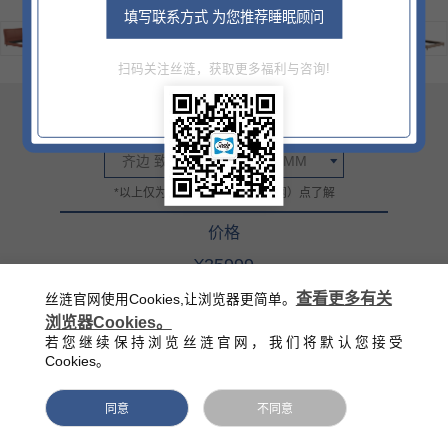
填写联系方式 为您推荐睡眠顾问
扫码关注丝涟，获取更多福利与咨询!
尺寸
齐边 致雅全皮1800X2000MM
*以上仅为部分信息，详情门（网）点了解
价格
¥25999
官方零售指导价（该价格不含底床）
查看更多有关
丝涟官网使用Cookies,让浏览器更简单。
浏览器Cookies。
西藏/新疆/海南/青海等偏远地区除外
若您继续保持浏览丝涟官网，我们将默认您接受
Cookies。
同意
不同意