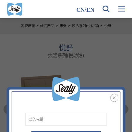
CN
/
EN
乳胶床垫
>
丝涟产品
>
床架
>
焕活系列(悦动馆)
>
悦舒
悦舒
焕活系列(悦动馆)