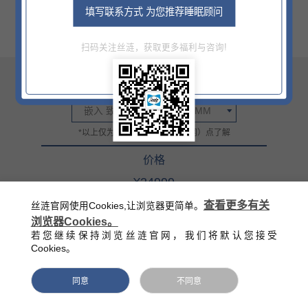
填写联系方式 为您推荐睡眠顾问
扫码关注丝涟，获取更多福利与咨询!
尺寸
嵌入 致雅全皮1800X2000MM
*以上仅为部分信息，详情门（网）点了解
价格
¥24999
官方零售指导价（该价格不含底床）
查看更多有关
丝涟官网使用Cookies,让浏览器更简单。
浏览器Cookies。
西藏/新疆/海南/青海等偏远地区除外
若您继续保持浏览丝涟官网，我们将默认您接受
Cookies。
同意
不同意