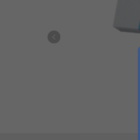
床头柜
丝涟童趣
助眠产品
睡眠甄选