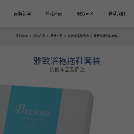
品牌新闻
丝涟产品
服务专区
联系我们
乳胶床垫
>
丝涟产品
>
助眠产品
>
其他床品及周边
>
雅致浴袍拖鞋套装
活馆
垫
雅致浴袍拖鞋套装
其他床品及周边
列
月晖系列
启明系列
星迹系列
列
丝涟蓝系列
焕醒系列
隐适系列