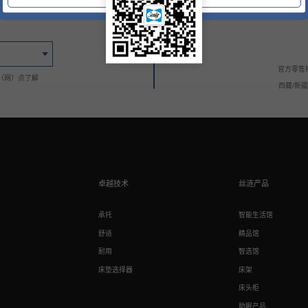
官方零售
（网）点了解
西藏/新
卓越技术
丝涟产品
承托
智能生活馆
舒适
精品馆
耐用
智选馆
床垫选择器
床架
床头柜
助眠产品