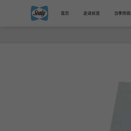
首页
走进丝涟
当季热销
智能生
智能生活馆
精选国产床
精品馆
云享系
智选馆
悦动系
床架