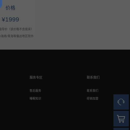
价格
¥1999
指导价（该价格不含底床）
疆/海南/青海等偏远地区除外
服务专区
联系我们
售后服务
联系我们
睡眠知识
经销加盟
人工客