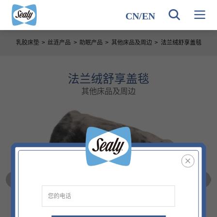
CN
/
EN
乳胶床垫
>
丝涟产品
>
助眠产品
>
其他床品及周边
>
法兰绒舒享盖毯
法兰绒舒享盖毯
其他床品及周边