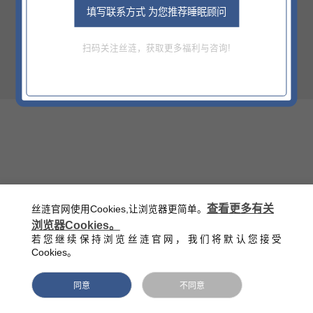
价格
填写联系方式 为您推荐睡眠顾问
¥139
扫码关注丝涟，获取更多福利与咨询!
官方零售指导价（该价格不含底床）
西藏/新疆/海南/青海等偏远地区除外
查看更多有关
丝涟官网使用Cookies,让浏览器更简单。
浏览器Cookies。
若您继续保持浏览丝涟官网，我们将默认您接受
Cookies。
同意
不同意