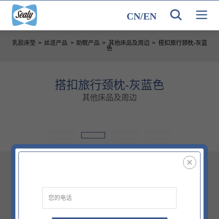
CN
/
EN
乳胶床垫
>
丝涟产品
>
助眠产品
>
其他床品及周边
>
搭扣旅行颈枕-灰蓝
色
搭扣旅行颈枕-灰蓝色
其他床品及周边
尺寸
420MMx320MMx70MM
*以上仅为部分信息，详情门（网）点了解