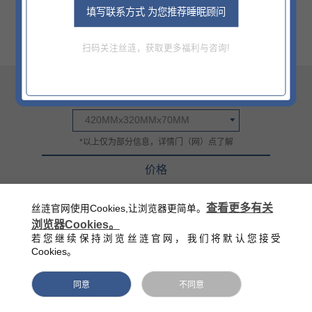
填写联系方式 为您推荐睡眠顾问
扫码关注丝涟，获取更多福利与咨询!
尺寸
420MMx320MMx70MM
*以上仅为部分信息，详情门（网）点了解
价格
¥139
查看更多有关
丝涟官网使用Cookies,让浏览器更简单。
官方零售指导价（该价格不含底床）
浏览器Cookies。
西藏/新疆/海南/青海等偏远地区除外
若您继续保持浏览丝涟官网，我们将默认您接受
Cookies。
同意
不同意