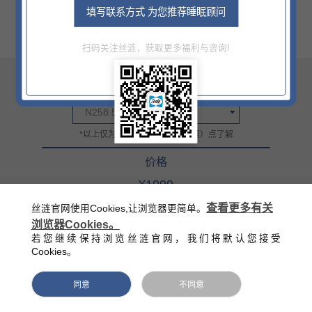
填写联系方式 为您推荐睡眠顾问
扫码关注丝涟，获取更多福利与咨询!
尺寸
N258 500×410×510MM
*以上仅为部分信息，详情门（网）点了解
价格
¥1999
官方零售指导价（该价格不含底床）
查看更多有关
丝涟官网使用Cookies,让浏览器更简单。
浏览器Cookies。
西藏/新疆/海南/青海等偏远地区除外
若您继续保持浏览丝涟官网，我们将默认您接受
Cookies。
同意
不同意