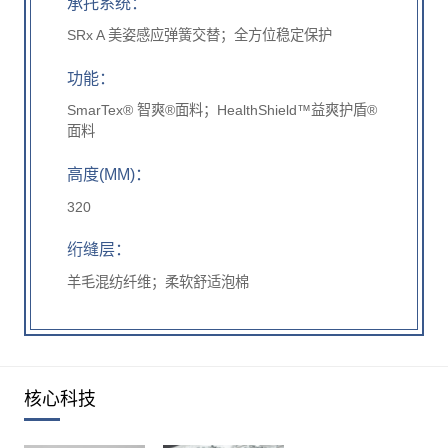
承托系统：
SRx A 美姿感应弹簧交替；全方位稳定保护
功能：
SmarTex® 智爽®面料；HealthShield™益爽护盾®
面料
高度(MM)：
320
绗缝层：
羊毛混纺纤维；柔软舒适泡棉
核心科技