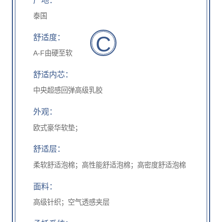
泰国
C
舒适度：
A-F由硬至软
舒适内芯：
中央超感回弹高级乳胶
外观：
欧式豪华软垫；
舒适层：
柔软舒适泡棉；高性能舒适泡棉；高密度舒适泡棉
面料：
高级针织；空气透感夹层