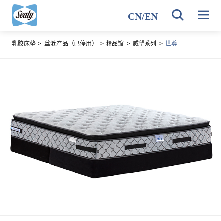
CN
/
EN
乳胶床垫
>
丝涟产品（已停用）
>
精品馆
>
威望系列
>
世尊