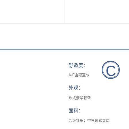
系列
底床系列
套床
青少年系列
C
舒适度：
A-F由硬至软
外观：
欧式豪华软垫
面料：
高级针织；空气透感夹层