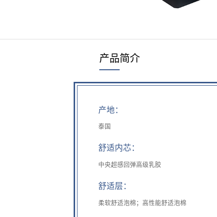
床头柜
丝涟童趣
助眠产品
产品简介
睡眠甄选
产地：
泰国
舒适内芯：
中央超感回弹高级乳胶
舒适层：
柔软舒适泡棉；高性能舒适泡棉