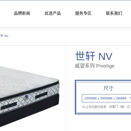
品牌新闻
丝涟产品
服务专区
联系我们
轩 NV
活馆
垫
世轩 NV
威望系列 Prestige
列
月晖系列
启明系列
星迹系列
尺寸
1500MM x 2000MM x 280MM
*以上仅为部分信息，详情门（网）点
列
丝涟蓝系列
焕醒系列
隐适系列