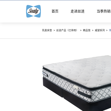
首页
走进丝涟
当季热销
乳胶床垫
>
丝涟产品（已停用）
>
精品馆
>
威望系列
>
世
智能生
智能生活馆
精选国产床
精品馆
云享系
智选馆
悦动系
床架