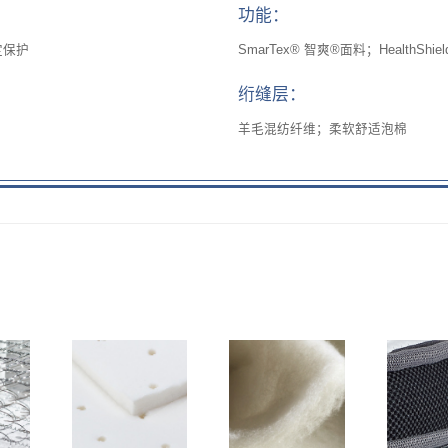
功能：
定保护
SmarTex® 智爽®面料；HealthSh
绗缝层：
羊毛混纺纤维；柔软舒适泡棉