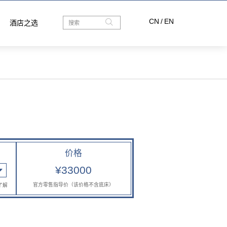
CN
/
EN
酒店之选
价格
¥33000
官方零售指导价（该价格不含底床）
了解