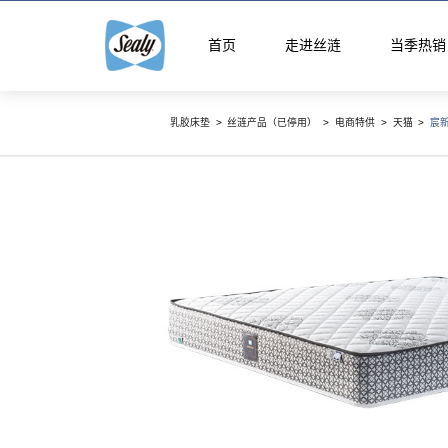
首页
走进丝涟
当季热销
乳胶床垫
>
丝涟产品（已停用）
>
电商特供
>
天猫
>
宸
智能生
智能生活馆
精选国产床
精品馆
云享系
智选馆
悦动系
床架