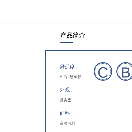
床头柜
丝涟童趣
助眠产品
产品简介
睡眠甄选
C
B
舒适度：
A-F由硬至软
外观：
紧实垫
面料：
亲肤面料