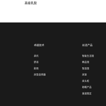
高级乳胶
卓越技术
丝涟产品
承托
智能生活馆
舒适
精品馆
耐用
智选馆
床垫选择器
床架
床头柜
助眠产品
渠道限定