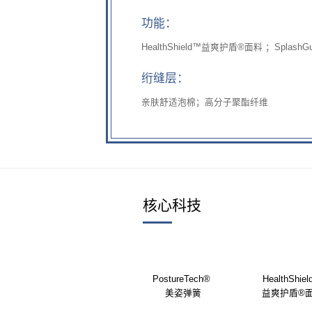
功能：
HealthShield™益爽护盾®面料 ；Splash
绗缝层：
亲肤舒适泡棉；高分子聚酯纤维
核心科技
PostureTech®
HealthShie
美姿弹簧
益爽护盾®