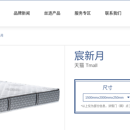
品牌新闻
丝涟产品
服务专区
联系我们
新月
活馆
垫
宸新月
天猫 Tmall
列
月晖系列
启明系列
星迹系列
尺寸
1500mmx2000mmx250mm
*以上仅为部分信息，详情门（网）点
列
丝涟蓝系列
焕醒系列
隐适系列