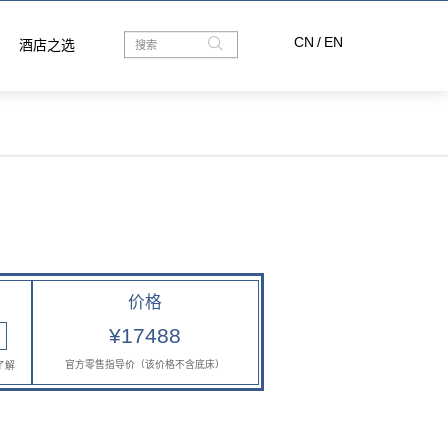
CN
/
EN
酒店之选
价格
¥17488
官方零售指导价（该价格不含底床）
了解