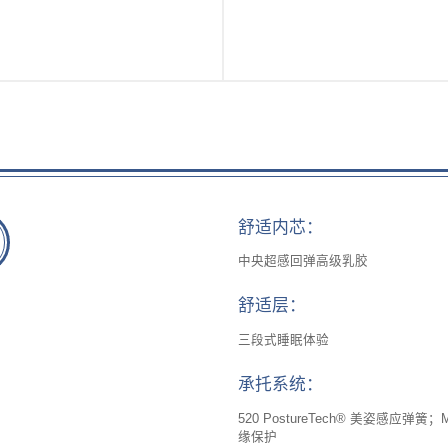
系列
底床系列
套床
青少年系列
舒适内芯：
中央超感回弹高级乳胶
舒适层：
三段式睡眠体验
承托系统：
520 PostureTech® 美姿感应弹簧；Mira
缘保护