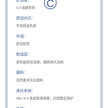
C
A-F由硬至软
舒适内芯：
中央蔚蓝乳胶
外观：
舒适软垫
舒适层：
高性能舒适泡棉；硬质承托泡棉
面料：
自然柔滑天丝面料
承托系统：
SRx ® A 美姿智感弹簧；四周稳定保护