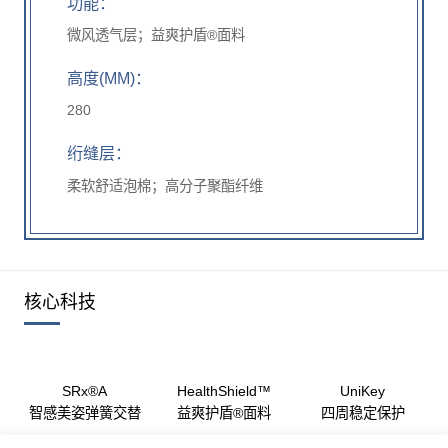
功能：
微风透气层；益爽护盾®面料
高度(MM)：
280
绗缝层：
柔软舒适泡棉；高分子聚酯纤维
核心科技
SRx®A
HealthShield™
UniKey
智感美姿弹簧交替
益爽护盾®面料
四周稳定保护