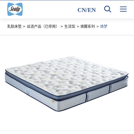
CN
/
EN
乳胶床垫
>
丝涟产品（已停用）
>
生活馆
>
焕醒系列
>
焕梦