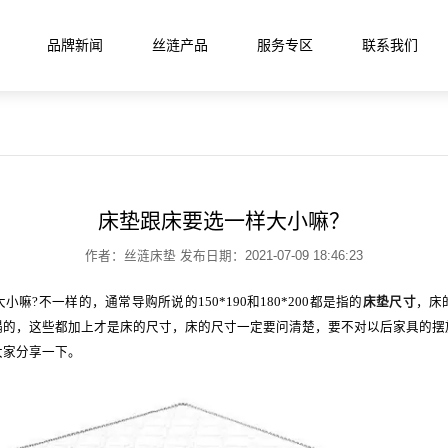
品牌新闻
丝涟产品
服务专区
联系我们
活馆
垫
床垫跟床要选一样大小嘛？
作者：丝涟床垫 发布日期：2021-07-09 18:46:23
列
月晖系列
启明系列
星迹系列
?不一样的，通常导购所说的150*190和180*200都是指的
床垫尺寸
，床
塌的，这些都加上才是床的尺寸，床的尺寸一定要问清楚，要不对以后家具的摆
大家分享一下。
列
丝涟蓝系列
焕醒系列
隐适系列