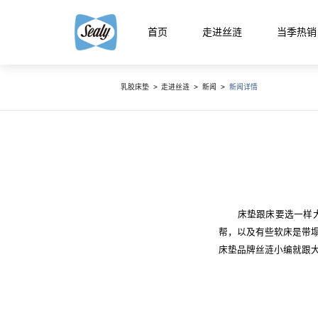
首页
走进丝涟
当季热销
乳胶床垫
>
走进丝涟
>
新闻
>
新闻详情
智能生
智能生活馆
精选国产床
精品馆
云享系
床垫跟床要选一样大小嘛
智选馆
帮，以及有些软床是带
床垫品牌丝涟小编就跟
悦动系
床架