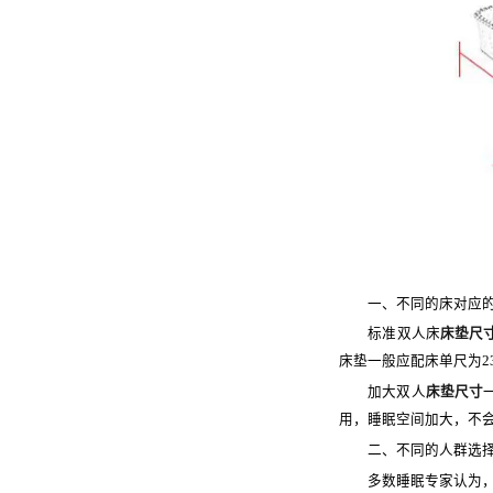
床头柜
丝涟童趣
助眠产品
睡眠甄选
一、不同的床对应的
标准双人床
床垫尺
床垫一般应配床单尺为230cm
加大双人
床垫尺寸
用，睡眠空间加大，不
二、不同的人群选择
多数睡眠专家认为，人