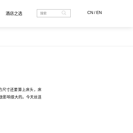
CN
/
EN
酒店之选
的尺寸还要算上床头，床
放影响很大的。今天丝涟