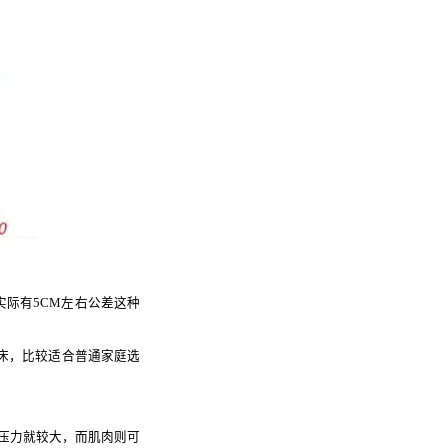
00.实际有5CM左右公差这种
这种加大床，比较适合普通家庭选
压力就较大，而肌肉则可