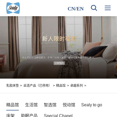
CN
/
EN
乳胶床垫
>
丝涟产品（已停用）
>
精品馆
>
卓越系列
>
精品馆
生活馆
智选馆
悦动馆
Sealy to go
床架
助眠产品
Special Chanel